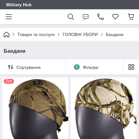
Military Hub
Товари та послуги
ГОЛОВНІ УБОРИ
Бандани
Бандани
Сортування
0
Фільтри
Топ