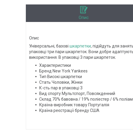
Опис
Опис
Універсальні, базові
шкарпетки
, підійдуть для заня
упаковці три пари шкарпеток. Вони добре адаптуютьс
використання. В упаковці 3 пари шкарпеток.
Характеристики
Бренд New York Yankees
Тип Високі шкарпетки
Стать Чоловіки, Жінки
К-сть пар в упаковці 3
Вид спорту Мультспорт, Повсякденний
Склад 70% бавовна / 19% поліестер / 6% поліам
Країна-виробник товару Португалія
Країна реєстрації бренду США