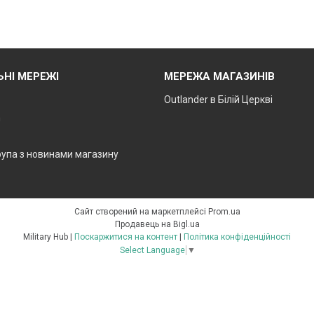
ЬНІ МЕРЕЖІ
МЕРЕЖА МАГАЗИНІВ
Outlander в Білій Церкві
m
рупа з новинами магазину
Сайт створений на маркетплейсі
Prom.ua
Продавець на Bigl.ua
Military Hub |
Поскаржитися на контент
|
Політика конфіденційності
Select Language
▼