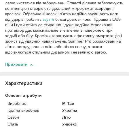
легко чистяться від забруднень. Сітчасті ділянки забезпечують
вентиляцію і створюють ідеальний мікроклімат всередині
кросівок. Обрезинені носок і п'ятка надійно захищають ноги
від ударів і роблять
взуття
більш довговічною. Підошва з EVA-
піни і гуми стійка до стирання і дуже надійна.Агресивний
протектор дає максимальне зчеплення з поверхнею при
ходьбі або бігу. Кросівки гарантують ефективну амортизацію і
захист від ударних навантажень. Summer Pro розраховані на
літню погоду, ранню осінь або пізню весну, а також
відрізняються стильним дизайном і невеликою вагою.
Приховати
Характеристики
Основні атрибути
Виробник
M-Tac
Країна виробник
Україна
Сезон
Літо
Стать
Унісекс