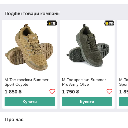
Подібні товари компанії
M-Tac кросівки Summer
M-Tac кросівки Summer
M-Ta
Sport Coyote
Pro Army Olive
Spor
1 850
1 750
1 8
₴
₴
Купити
Купити
Про нас