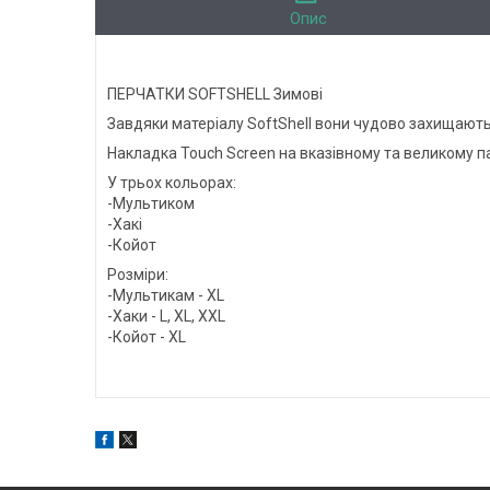
Опис
ПЕРЧАТКИ SOFTSHELL Зимові
Завдяки матеріалу SoftShell вони чудово захищають в
Накладка Touch Screen на вказівному та великому п
У трьох кольорах:
-Мультиком
-Хакі
-Койот
Розміри:
-Мультикам - XL
-Хаки - L, XL, XXL
-Койот - XL