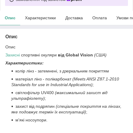
Опис
Характеристики
Доставка
Оплата
Умови п
Опис
Опис
Захисні
спортивні окуляри
від Global Vision
(США)
Характеристики:
колір лінз - затемнені, з дзеркальним покриттям
матеріал лінз - полікарбонат
(Meets ANSI Z87.1-2010
Standards for use in Industrial Applications);
світлофільтр UV400
(максимальний захист від
ультрафіолету);
захист від подряпин
(спеціальне покриття на лінзах,
яке подовжує термін їх експлуатації)
;
м'які носоупори.