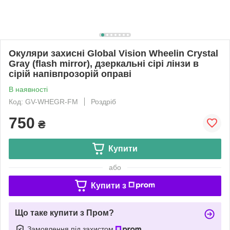
Окуляри захисні Global Vision Wheelin Crystal
Gray (flash mirror), дзеркальні сірі лінзи в
сірій напівпрозорій оправі
В наявності
Код: GV-WHEGR-FM
Роздріб
750
₴
Купити
або
Купити з
Що таке купити з Пром?
Замовлення під захистом