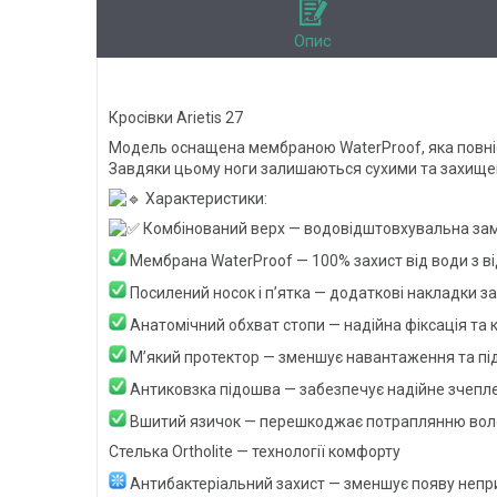
Опис
Кросівки Arietis 27
Модель оснащена мембраною WaterProof, яка повніст
Завдяки цьому ноги залишаються сухими та захищен
Характеристики:
Комбінований верх — водовідштовхувальна замша
Мембрана WaterProof — 100% захист від води з в
Посилений носок і п’ятка — додаткові накладки за
Анатомічний обхват стопи — надійна фіксація та к
М’який протектор — зменшує навантаження та пі
Антиковзка підошва — забезпечує надійне зчепле
Вшитий язичок — перешкоджає потраплянню вологи
Стелька Ortholite — технології комфорту
Антибактеріальний захист — зменшує появу непри