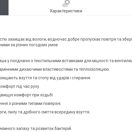
Характеристики
ю захищає від вологи, водночас добре пропускає повітря та збері
ими за різних погодних умов.
 у поєднанні з текстильними вставками для міцності та вентиляц
ідмінними дихаючими властивостями та теплоізоляцією.
хищають взуття та стопу від ударів і стирання.
омфорт під час руху.
двищує комфорт при ходьбі.
ння з різними типами поверхні.
, пилу та дрібного сміття всередину взуття.
ємного запаху та розвиток бактерій.