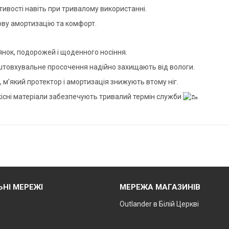
тивості навіть при тривалому використанні.
ову амортизацію та комфорт.
янок, подорожей і щоденного носіння.
штовхувальне просочення надійно захищають від вологи.
м’який протектор і амортизація знижують втому ніг.
якісні матеріали забезпечують тривалий термін служби
ЬНІ МЕРЕЖІ
МЕРЕЖА МАГАЗИНІВ
Outlander в Білій Церкві
m