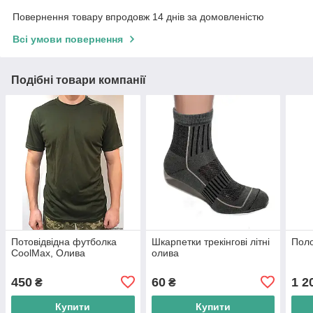
Повернення товару впродовж 14 днів за домовленістю
Всі умови повернення
Подібні товари компанії
Потовідвідна футболка
Шкарпетки трекінгові літні
Поло
CoolMax, Олива
олива
450
60
1 2
₴
₴
Купити
Купити