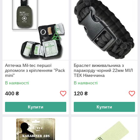
Аптечка Mil-tec першої
Браслет виживальника з
допомоги з кріпленням "Pack
паракорду чорний 22мм МІЛ
mini"
ТЕК Німеччина
В наявності
В наявності
400
120
₴
₴
Купити
Купити