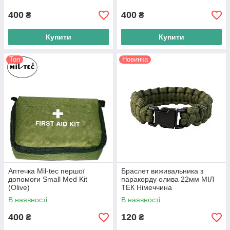
400
400
₴
₴
Купити
Купити
Топ
Новинка
Аптечка Mil-tec першої
Браслет виживальника з
допомоги Small Med Kit
паракорду олива 22мм МІЛ
(Olive)
ТЕК Німеччина
В наявності
В наявності
400
120
₴
₴