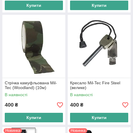
Купити
Купити
Стрічка камуфльована Mil-
Кресало Mil-Tec Fire Steel
Tec (Woodland) (10м)
(велике)
В наявності
В наявності
400
400
₴
₴
Купити
Купити
Новинка
Новинка