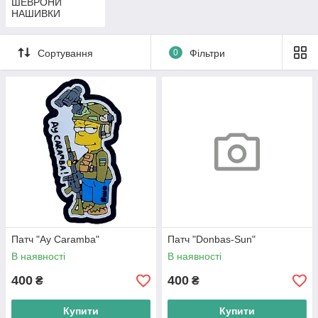
ШЕВРОНИ
НАШИВКИ
Сортування
0
Фільтри
Патч "Ay Caramba"
Патч "Donbas-Sun"
В наявності
В наявності
400
400
₴
₴
Купити
Купити