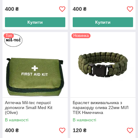
400
400
₴
₴
Купити
Купити
Топ
Новинка
Аптечка Mil-tec першої
Браслет виживальника з
допомоги Small Med Kit
паракорду олива 22мм МІЛ
(Olive)
ТЕК Німеччина
В наявності
В наявності
400
120
₴
₴