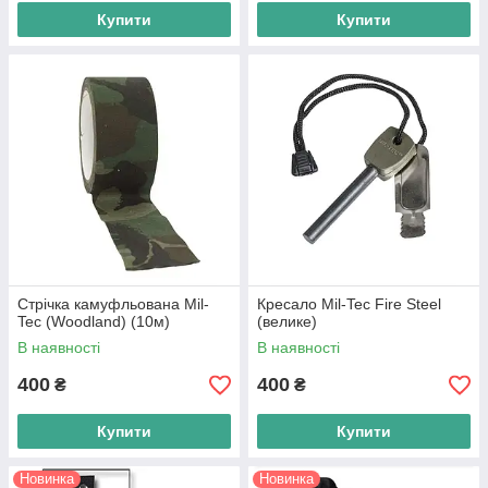
Купити
Купити
Стрічка камуфльована Mil-
Кресало Mil-Tec Fire Steel
Tec (Woodland) (10м)
(велике)
В наявності
В наявності
400
400
₴
₴
Купити
Купити
Новинка
Новинка