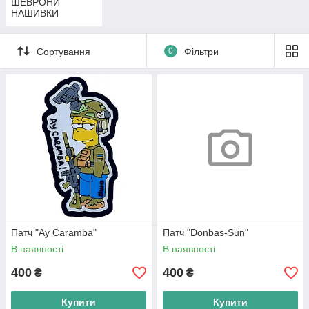
ШЕВРОНИ
НАШИВКИ
Сортування
0
Фільтри
Патч "Ay Caramba"
Патч "Donbas-Sun"
В наявності
В наявності
400
400
₴
₴
Купити
Купити