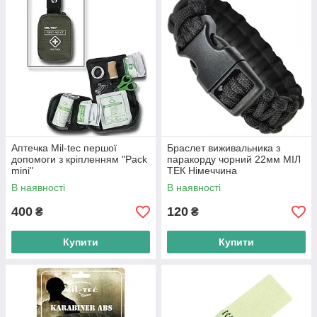
Аптечка Mil-tec першої
Браслет виживальника з
допомоги з кріпленням "Pack
паракорду чорний 22мм МІЛ
mini"
ТЕК Німеччина
В наявності
В наявності
400
120
₴
₴
Купити
Купити