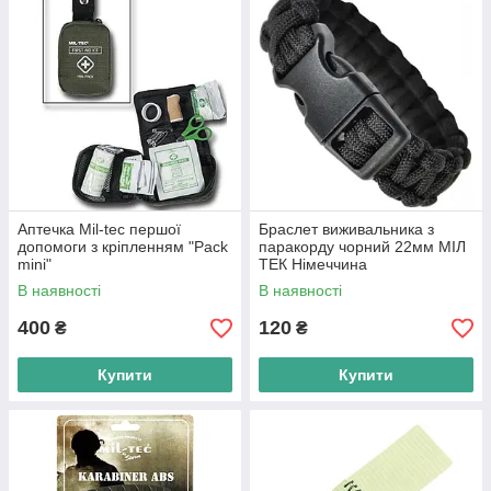
Аптечка Mil-tec першої
Браслет виживальника з
допомоги з кріпленням "Pack
паракорду чорний 22мм МІЛ
mini"
ТЕК Німеччина
В наявності
В наявності
400
120
₴
₴
Купити
Купити