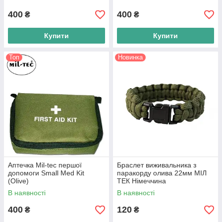
400
400
₴
₴
Купити
Купити
Топ
Новинка
Аптечка Mil-tec першої
Браслет виживальника з
допомоги Small Med Kit
паракорду олива 22мм МІЛ
(Olive)
ТЕК Німеччина
В наявності
В наявності
400
120
₴
₴