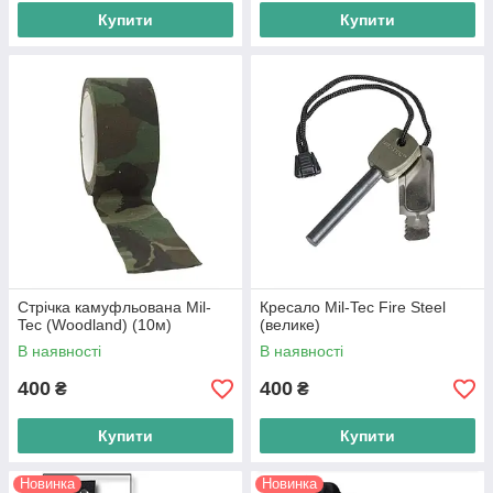
Купити
Купити
Стрічка камуфльована Mil-
Кресало Mil-Tec Fire Steel
Tec (Woodland) (10м)
(велике)
В наявності
В наявності
400
400
₴
₴
Купити
Купити
Новинка
Новинка