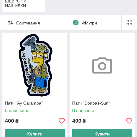
ШЕВРОНИ
НАШИВКИ
Сортування
0
Фільтри
Патч "Ay Caramba"
Патч "Donbas-Sun"
В наявності
В наявності
400
400
₴
₴
Купити
Купити