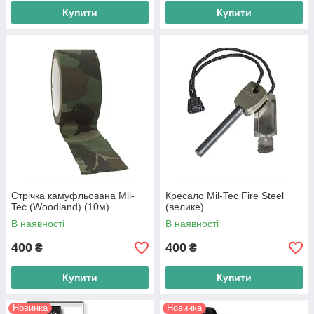
Купити
Купити
Стрічка камуфльована Mil-
Кресало Mil-Tec Fire Steel
Tec (Woodland) (10м)
(велике)
В наявності
В наявності
400
400
₴
₴
Купити
Купити
Новинка
Новинка