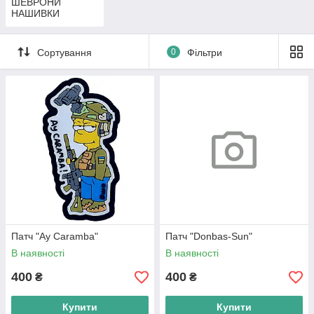
ШЕВРОНИ
НАШИВКИ
Сортування
0
Фільтри
Патч "Ay Caramba"
Патч "Donbas-Sun"
В наявності
В наявності
400
400
₴
₴
Купити
Купити