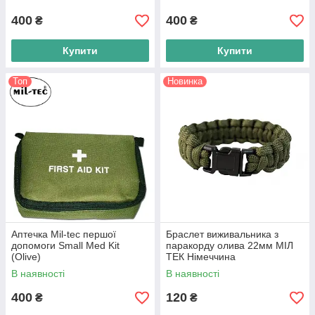
400
400
₴
₴
Купити
Купити
Топ
Новинка
Аптечка Mil-tec першої
Браслет виживальника з
допомоги Small Med Kit
паракорду олива 22мм МІЛ
(Olive)
ТЕК Німеччина
В наявності
В наявності
400
120
₴
₴